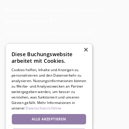
2
Romantisches Uhlpartment im Zentrum
5
Boho Uhltpartment
6
Altbauzauber Apartment bis 6 Pers.
4
Altbau Apartment für bis zu 4 Pers.
×
Diese Buchungswebsite
3
Heide Uhlpartment mit Balkon
arbeitet mit Cookies.
Cookies helfen, Inhalte und Anzeigen zu
personalisieren und den Datenverkehr zu
analysieren. Nutzungsinformationen können
zu Werbe- und Analysezwecken an Partner
weitergegeben werden, um besser zu
verstehen, was funktioniert und unseren
Gästen gefällt. Mehr Informationen in
unserer
Datenschutzrichtlinie
ALLE AKZEPTIEREN
Impressum
Datenschutz
AGB