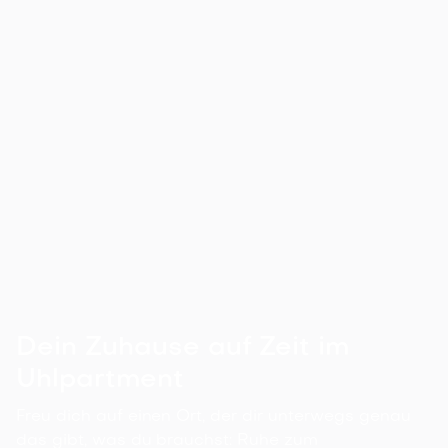
Fußbodenheizung in Küche & Bad
Romantisches Uhlpartment
Fußbodenheizung in Küche & Bad
Achterstraße 35, 29525 Uelzen

Details ansehen
30
m²
1
1
2
Dein Zuhause auf Zeit im
Uhlpartment
Freu dich auf einen Ort, der dir unterwegs genau
das gibt, was du brauchst: Ruhe zum