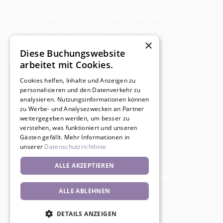
6
Altbauzauber Apartment bis 6 Pers.
4
Altbau Apartment für bis zu 4 Pers.
×
Diese Buchungswebsite
3
Heide Uhlpartment mit Balkon
arbeitet mit Cookies.
Cookies helfen, Inhalte und Anzeigen zu
personalisieren und den Datenverkehr zu
analysieren. Nutzungsinformationen können
zu Werbe- und Analysezwecken an Partner
weitergegeben werden, um besser zu
verstehen, was funktioniert und unseren
Gästen gefällt. Mehr Informationen in
unserer
Datenschutzrichtlinie
ALLE AKZEPTIEREN
Impressum
Datenschutz
AGB
ALLE ABLEHNEN
DETAILS ANZEIGEN
🚀 Powered by
Gastflow