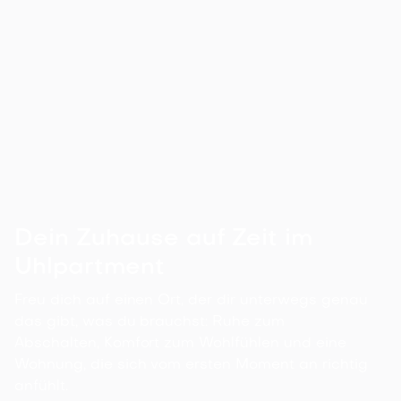
Große Wohnung mit Schreibtisch
Boho Uhlpartment für bis zu 5
Personen
Achterstraße 35, 29525 Uelzen

Details ansehen
50
m²
1
2
1
5
Dein Zuhause auf Zeit im
Uhlpartment
Freu dich auf einen Ort, der dir unterwegs genau
das gibt, was du brauchst: Ruhe zum
Abschalten, Komfort zum Wohlfühlen und eine
Wohnung, die sich vom ersten Moment an richtig
anfühlt.