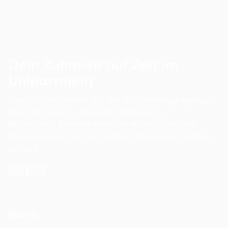
Achterstraße 35, 29525 Uelzen

Details ansehen
30
m²
1
1
2
Dein Zuhause auf Zeit im
Uhlpartment
Freu dich auf einen Ort, der dir unterwegs genau
das gibt, was du brauchst: Ruhe zum
Abschalten, Komfort zum Wohlfühlen und eine
Wohnung, die sich vom ersten Moment an richtig
anfühlt.
Menü